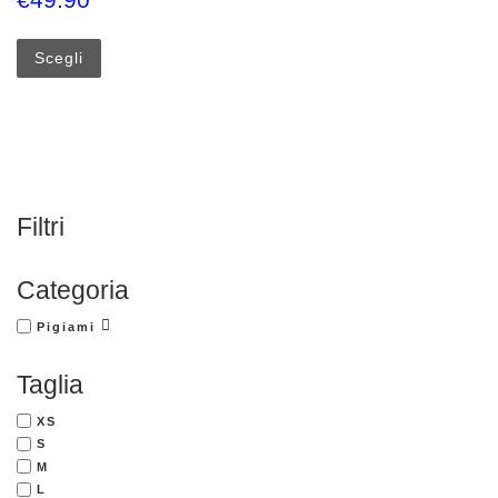
Questo prodotto ha più varianti. Le opzioni possono esse
Scegli
Filtri
Categoria
Pigiami
Taglia
XS
S
M
L