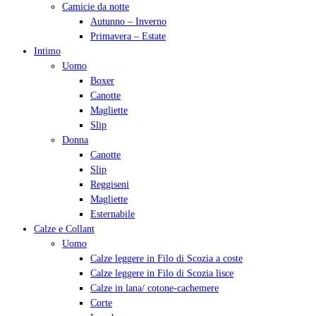
Camicie da notte
Autunno – Inverno
Primavera – Estate
Intimo
Uomo
Boxer
Canotte
Magliette
Slip
Donna
Canotte
Slip
Reggiseni
Magliette
Esternabile
Calze e Collant
Uomo
Calze leggere in Filo di Scozia a coste
Calze leggere in Filo di Scozia lisce
Calze in lana/ cotone-cachemere
Corte