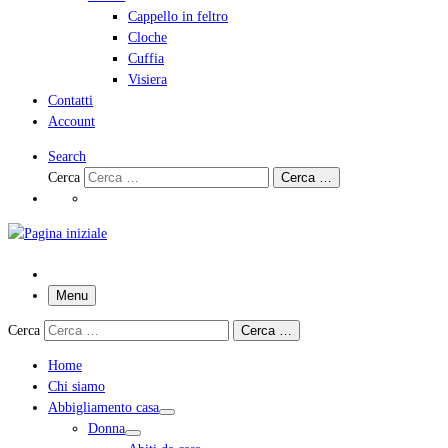
Cappello in feltro
Cloche
Cuffia
Visiera
Contatti
Account
Search
Cerca
Cerca …
Menu
Cerca
Cerca …
Home
Chi siamo
Abbigliamento casa
Donna