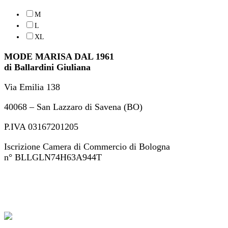
M
L
XL
MODE MARISA DAL 1961
di Ballardini Giuliana
Via Emilia 138
40068 – San Lazzaro di Savena (BO)
P.IVA 03167201205
Iscrizione Camera di Commercio di Bologna
n° BLLGLN74H63A944T
+39 051 46 82 694
ordini@modemarisa.it