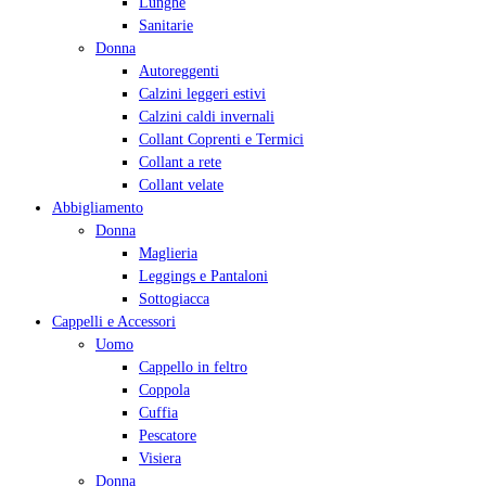
Lunghe
Sanitarie
Donna
Autoreggenti
Calzini leggeri estivi
Calzini caldi invernali
Collant Coprenti e Termici
Collant a rete
Collant velate
Abbigliamento
Donna
Maglieria
Leggings e Pantaloni
Sottogiacca
Cappelli e Accessori
Uomo
Cappello in feltro
Coppola
Cuffia
Pescatore
Visiera
Donna