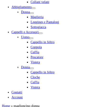
Collant velate
Abbigliamento
Donna
Maglieria
Leggings e Pantaloni
Sottogiacca
Cappelli e Accessori
Uomo
Cappello in feltro
Coppola
Cuffia
Pescatore
Visiera
Donna
Cappello in feltro
Cloche
Cuffia
Visiera
Contatti
Account
Home
»
maglioncino donna