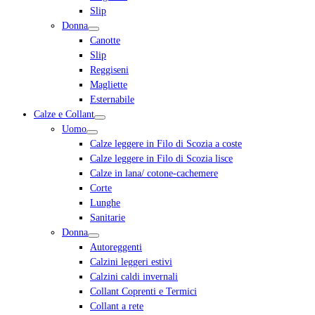
Slip
Donna
Canotte
Slip
Reggiseni
Magliette
Esternabile
Calze e Collant
Uomo
Calze leggere in Filo di Scozia a coste
Calze leggere in Filo di Scozia lisce
Calze in lana/ cotone-cachemere
Corte
Lunghe
Sanitarie
Donna
Autoreggenti
Calzini leggeri estivi
Calzini caldi invernali
Collant Coprenti e Termici
Collant a rete