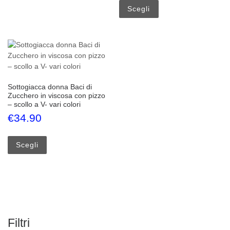
Scegli
Sottogiacca donna Baci di
Zucchero in viscosa con pizzo
– scollo a V- vari colori
€
34.90
Questo prodotto ha più varianti. Le opzioni possono esse
Scegli
Filtri