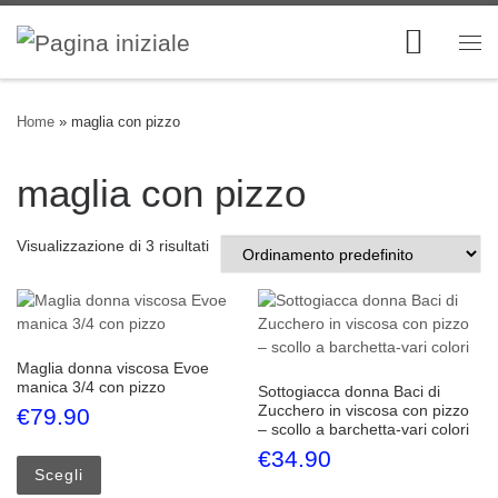
Skip to content
Me
Home
»
maglia con pizzo
maglia con pizzo
Visualizzazione di 3 risultati
Maglia donna viscosa Evoe
manica 3/4 con pizzo
Sottogiacca donna Baci di
Zucchero in viscosa con pizzo
€
79.90
– scollo a barchetta-vari colori
Questo prodotto ha più varianti. Le opzioni possono esse
€
34.90
Scegli
Questo prodotto ha più