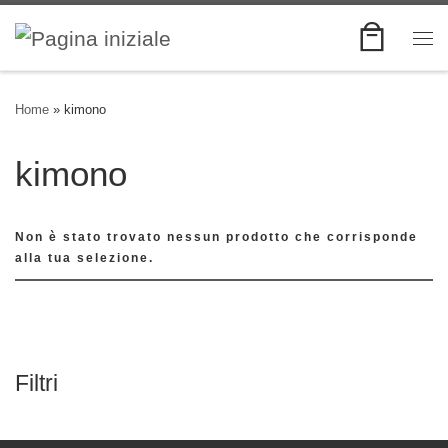
Skip to content
Me
Home
»
kimono
kimono
Non è stato trovato nessun prodotto che corrisponde
alla tua selezione.
Filtri