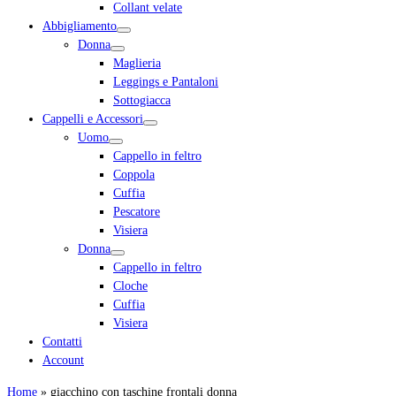
Collant velate
Abbigliamento
Donna
Maglieria
Leggings e Pantaloni
Sottogiacca
Cappelli e Accessori
Uomo
Cappello in feltro
Coppola
Cuffia
Pescatore
Visiera
Donna
Cappello in feltro
Cloche
Cuffia
Visiera
Contatti
Account
Home
»
giacchino con taschine frontali donna