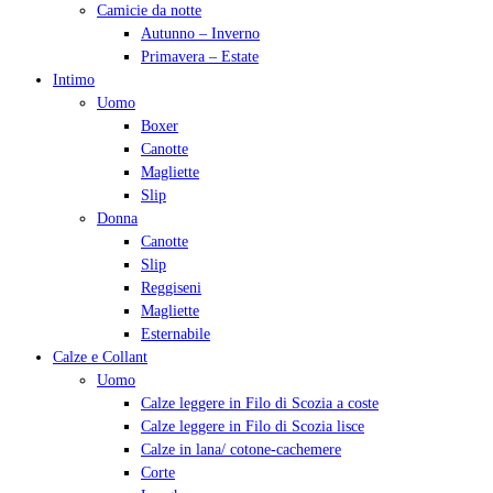
Camicie da notte
Autunno – Inverno
Primavera – Estate
Intimo
Uomo
Boxer
Canotte
Magliette
Slip
Donna
Canotte
Slip
Reggiseni
Magliette
Esternabile
Calze e Collant
Uomo
Calze leggere in Filo di Scozia a coste
Calze leggere in Filo di Scozia lisce
Calze in lana/ cotone-cachemere
Corte