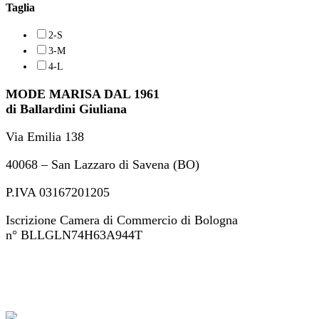
Taglia
2-S
3-M
4-L
MODE MARISA DAL 1961
di Ballardini Giuliana
Via Emilia 138
40068 – San Lazzaro di Savena (BO)
P.IVA 03167201205
Iscrizione Camera di Commercio di Bologna
n° BLLGLN74H63A944T
+39 051 46 82 694
ordini@modemarisa.it