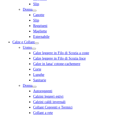
Slip
Donna
Canotte
Slip
Reggiseni
Magliette
Esternabile
Calze e Collant
Uomo
Calze leggere in Filo di Scozia a coste
Calze leggere in Filo di Scozia lisce
Calze in lana/ cotone-cachemere
Corte
Lunghe
Sanitarie
Donna
Autoreggenti
Calzini leggeri estivi
Calzini caldi invernali
Collant Coprenti e Termici
Collant a rete