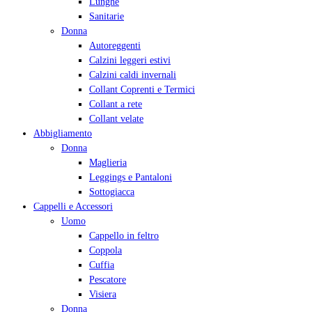
Lunghe
Sanitarie
Donna
Autoreggenti
Calzini leggeri estivi
Calzini caldi invernali
Collant Coprenti e Termici
Collant a rete
Collant velate
Abbigliamento
Donna
Maglieria
Leggings e Pantaloni
Sottogiacca
Cappelli e Accessori
Uomo
Cappello in feltro
Coppola
Cuffia
Pescatore
Visiera
Donna