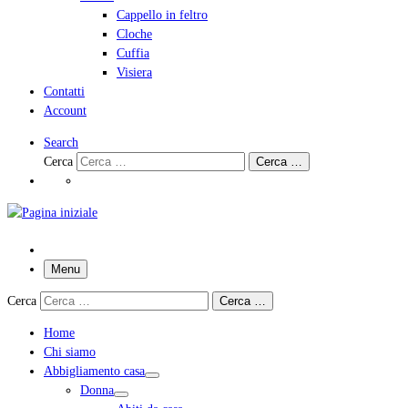
Cappello in feltro
Cloche
Cuffia
Visiera
Contatti
Account
Search
Cerca
Cerca …
Menu
Cerca
Cerca …
Home
Chi siamo
Abbigliamento casa
Donna