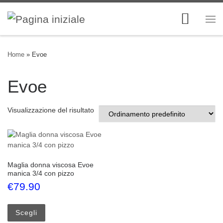
Skip to content
Me
Home
»
Evoe
Evoe
Visualizzazione del risultato
Maglia donna viscosa Evoe
manica 3/4 con pizzo
€
79.90
Questo prodotto ha più varianti. Le opzioni possono esse
Scegli