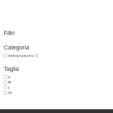
Filtri
Categoria
Abbigliamento
Taglia
S
M
L
XL