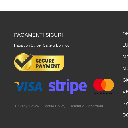
O
PAGAMENTI SICURI
LU
Paga con Stripe, Carte o Bonifico.
MA
ME
GI
VE
SA
Privacy Policy
|
Cookie Policy
|
Termini & Condizioni
D