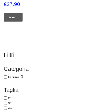
€
27.90
Questo prodotto ha più varianti. Le opzioni possono esse
Scegli
Filtri
Categoria
Intimo
Taglia
2^
3^
4^