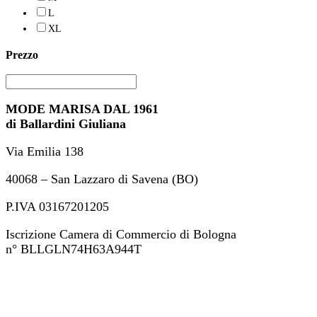
L
XL
Prezzo
MODE MARISA DAL 1961
di Ballardini Giuliana
Via Emilia 138
40068 – San Lazzaro di Savena (BO)
P.IVA 03167201205
Iscrizione Camera di Commercio di Bologna
n° BLLGLN74H63A944T
+39 051 46 82 694
ordini@modemarisa.it