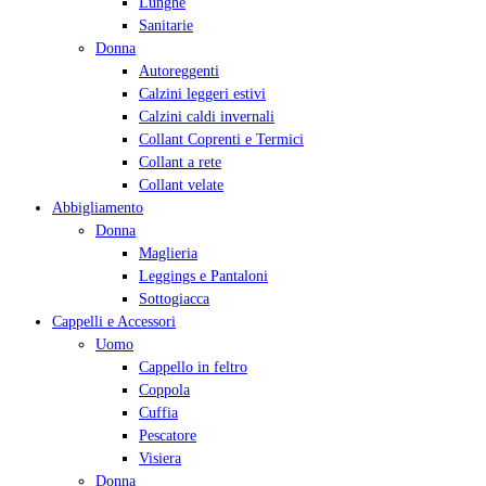
Lunghe
Sanitarie
Donna
Autoreggenti
Calzini leggeri estivi
Calzini caldi invernali
Collant Coprenti e Termici
Collant a rete
Collant velate
Abbigliamento
Donna
Maglieria
Leggings e Pantaloni
Sottogiacca
Cappelli e Accessori
Uomo
Cappello in feltro
Coppola
Cuffia
Pescatore
Visiera
Donna