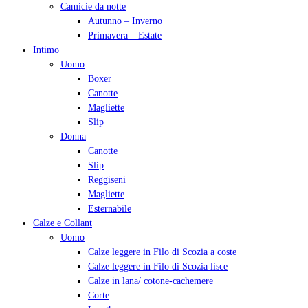
Camicie da notte
Autunno – Inverno
Primavera – Estate
Intimo
Uomo
Boxer
Canotte
Magliette
Slip
Donna
Canotte
Slip
Reggiseni
Magliette
Esternabile
Calze e Collant
Uomo
Calze leggere in Filo di Scozia a coste
Calze leggere in Filo di Scozia lisce
Calze in lana/ cotone-cachemere
Corte