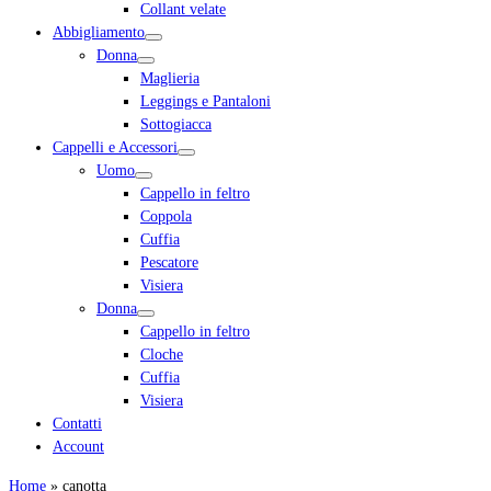
Collant velate
Abbigliamento
Donna
Maglieria
Leggings e Pantaloni
Sottogiacca
Cappelli e Accessori
Uomo
Cappello in feltro
Coppola
Cuffia
Pescatore
Visiera
Donna
Cappello in feltro
Cloche
Cuffia
Visiera
Contatti
Account
Home
»
canotta