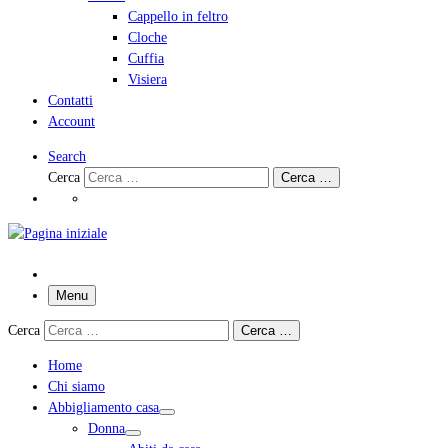
Cappello in feltro
Cloche
Cuffia
Visiera
Contatti
Account
Search
Cerca
Cerca …
Menu
Cerca
Cerca …
Home
Chi siamo
Abbigliamento casa
Donna