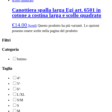
Canottiera spalla larga Egi art. 6501 in
cotone a costina larga e scollo quadrato
€
14.00
Scegli
Questo prodotto ha più varianti. Le opzioni
possono essere scelte nella pagina del prodotto
Filtri
Categoria
Intimo
Taglia
4^
5^
6^
L/XL
S/M
S
M