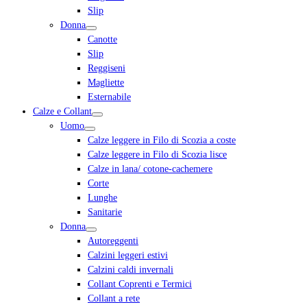
Slip
Donna
Canotte
Slip
Reggiseni
Magliette
Esternabile
Calze e Collant
Uomo
Calze leggere in Filo di Scozia a coste
Calze leggere in Filo di Scozia lisce
Calze in lana/ cotone-cachemere
Corte
Lunghe
Sanitarie
Donna
Autoreggenti
Calzini leggeri estivi
Calzini caldi invernali
Collant Coprenti e Termici
Collant a rete