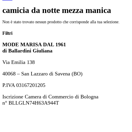
camicia da notte mezza manica
Non è stato trovato nessun prodotto che corrisponde alla tua selezione.
Filtri
MODE MARISA DAL 1961
di Ballardini Giuliana
Via Emilia 138
40068 – San Lazzaro di Savena (BO)
P.IVA 03167201205
Iscrizione Camera di Commercio di Bologna
n° BLLGLN74H63A944T
+39 051 46 82 694
ordini@modemarisa.it