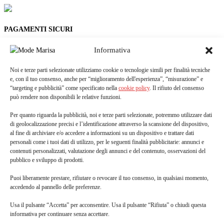
PAGAMENTI SICURI
Paga con Stripe, Carte o Bonifico.
Informativa
Noi e terze parti selezionate utilizziamo cookie o tecnologie simili per finalità tecniche
e, con il tuo consenso, anche per “miglioramento dell'esperienza”, “misurazione” e
“targeting e pubblicità” come specificato nella
cookie policy
. Il rifiuto del consenso
Privacy Policy
|
Cookie Policy
|
Termini & Condizioni
può rendere non disponibili le relative funzioni.
ORARI
Per quanto riguarda la pubblicità, noi e terze parti selezionate, potremmo utilizzare dati
di geolocalizzazione precisi e l’identificazione attraverso la scansione del dispositivo,
LUNEDÌ 9:30-13:00 / 15:30-19:30
al fine di archiviare e/o accedere a informazioni su un dispositivo e trattare dati
personali come i tuoi dati di utilizzo, per le seguenti finalità pubblicitarie: annunci e
MARTEDÌ 9:30-13:00 / 15:30-19:30
contenuti personalizzati, valutazione degli annunci e del contenuto, osservazioni del
pubblico e sviluppo di prodotti.
MERCOLEDÌ 9:30-13:00 / 15:30-19:30
Puoi liberamente prestare, rifiutare o revocare il tuo consenso, in qualsiasi momento,
GIOVEDÌ 9:30-13:00
accedendo al pannello delle preferenze.
VENERDÌ 9:30-13:00 / 15:30-19:30
Usa il pulsante “Accetta” per acconsentire. Usa il pulsante “Rifiuta” o chiudi questa
informativa per continuare senza accettare.
SABATO 9:30-13:00 / 15:30-19:30