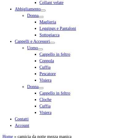
Collant velate
Abbigliamento
Donna
Maglieria
Leggings e Pantaloni
Sottogiacca
Cappelli e Accessori
Uomo
Cappello in feltro
Coppola
Cuffia
Pescatore
Visiera
Donna
Cappello in feltro
Cloche
Cuffia
Visiera
Contatti
Account
Home
»
camicia da notte mezza manica