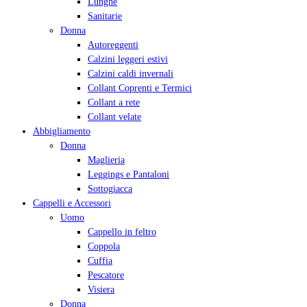
Lunghe
Sanitarie
Donna
Autoreggenti
Calzini leggeri estivi
Calzini caldi invernali
Collant Coprenti e Termici
Collant a rete
Collant velate
Abbigliamento
Donna
Maglieria
Leggings e Pantaloni
Sottogiacca
Cappelli e Accessori
Uomo
Cappello in feltro
Coppola
Cuffia
Pescatore
Visiera
Donna