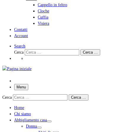
Cappello in feltro
Cloche
Cuffia
Visiera
Contatti
Account
Search
Cerca
Cerca …
Menu
Cerca
Cerca …
Home
Chi siamo
Abbigliamento casa
Donna