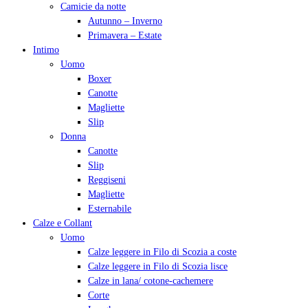
Camicie da notte
Autunno – Inverno
Primavera – Estate
Intimo
Uomo
Boxer
Canotte
Magliette
Slip
Donna
Canotte
Slip
Reggiseni
Magliette
Esternabile
Calze e Collant
Uomo
Calze leggere in Filo di Scozia a coste
Calze leggere in Filo di Scozia lisce
Calze in lana/ cotone-cachemere
Corte