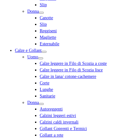
Slip
Donna
Canotte
Slip
Reggiseni
Magliette
Esternabile
Calze e Collant
Uomo
Calze leggere in Filo di Scozia a coste
Calze leggere in Filo di Scozia lisce
Calze in lana/ cotone-cachemere
Corte
Lunghe
Sanitarie
Donna
Autoreggenti
Calzini leggeri estivi
Calzini caldi invernali
Collant Coprenti e Termici
Collant a rete