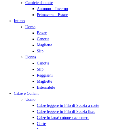
Camicie da notte
Autunno – Inverno
Primavera – Estate
Intimo
Uomo
Boxer
Canotte
Magliette
Slip
Donna
Canotte
Slip
Reggiseni
Magliette
Esternabile
Calze e Collant
Uomo
Calze leggere in Filo di Scozia a coste
Calze leggere in Filo di Scozia lisce
Calze in lana/ cotone-cachemere
Corte