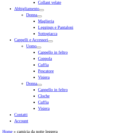
Collant velate
Abbigliamento
Donna
Maglieria
Leggings e Pantaloni
Sottogiacca
Cappelli e Accessori
Uomo
Cappello in feltro
Coppola
Cuffia
Pescatore
Visiera
Donna
Cappello in feltro
Cloche
Cuffia
Visiera
Contatti
Account
Home
»
camicia da notte leggera