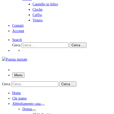
Cappello in feltro
Cloche
Cuffia
Visiera
Contatti
Account
Search
Cerca
Cerca …
Menu
Cerca
Cerca …
Home
Chi siamo
Abbigliamento casa
Donna