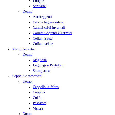
Lunghe
Sanitarie
Donna
Autoreggenti
Calzini leggeri estivi
Calzini caldi invernali
Collant Coprenti e Termici
Collant a rete
Collant velate
Abbigliamento
Donna
Maglieria
Leggings e Pantaloni
Sottogiacca
Cappelli e Accessori
Uomo
Cappello in feltro
Coppola
Cuffia
Pescatore
Visiera
Donna