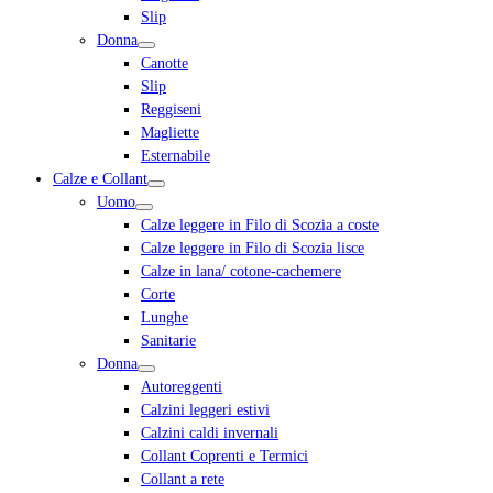
Slip
Donna
Canotte
Slip
Reggiseni
Magliette
Esternabile
Calze e Collant
Uomo
Calze leggere in Filo di Scozia a coste
Calze leggere in Filo di Scozia lisce
Calze in lana/ cotone-cachemere
Corte
Lunghe
Sanitarie
Donna
Autoreggenti
Calzini leggeri estivi
Calzini caldi invernali
Collant Coprenti e Termici
Collant a rete