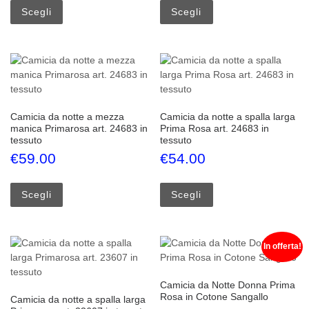
Scegli
Scegli
Camicia da notte a mezza
Camicia da notte a spalla larga
manica Primarosa art. 24683 in
Prima Rosa art. 24683 in
tessuto
tessuto
€
59.00
€
54.00
Questo prodotto ha più varianti. Le opzioni possono esse
Questo prodotto ha più
Scegli
Scegli
In offerta!
Camicia da Notte Donna Prima
Rosa in Cotone Sangallo
Camicia da notte a spalla larga