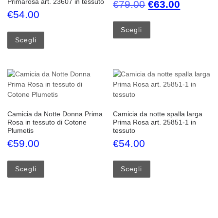
Primarosa art. 23607 in tessuto
Il prezzo origi
Il prezz
€
79.00
€
63.00
€
54.00
Questo prodotto ha più
Questo prodotto ha più varianti. Le opzioni possono esse
Scegli
Scegli
Camicia da Notte Donna Prima
Camicia da notte spalla larga
Rosa in tessuto di Cotone
Prima Rosa art. 25851-1 in
Plumetis
tessuto
€
59.00
€
54.00
Questo prodotto ha più varianti. Le opzioni possono esse
Questo prodotto ha più
Scegli
Scegli