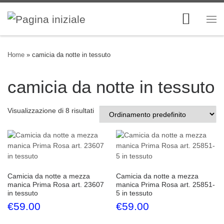
Skip to content
Me
Home
»
camicia da notte in tessuto
camicia da notte in tessuto
Visualizzazione di 8 risultati
Camicia da notte a mezza
Camicia da notte a mezza
manica Prima Rosa art. 23607
manica Prima Rosa art. 25851-
in tessuto
5 in tessuto
€
59.00
€
59.00
Questo prodotto ha più varianti. Le opzioni possono esse
Questo prodotto ha più