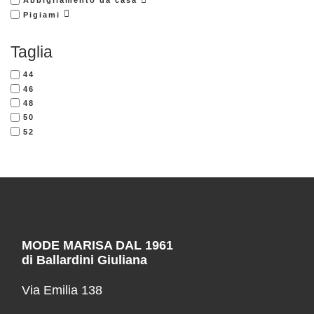
Abbigliamento da casa
Pigiami
Taglia
44
46
48
50
52
MODE MARISA DAL 1961
di Ballardini Giuliana
Via Emilia 138