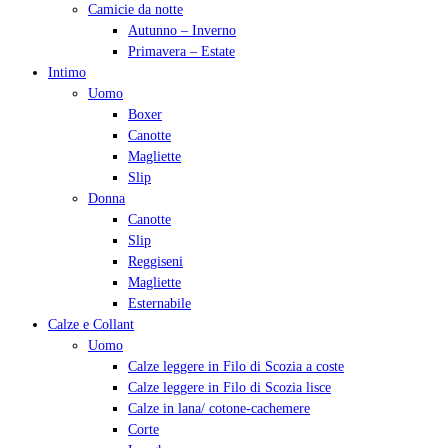
Camicie da notte
Autunno – Inverno
Primavera – Estate
Intimo
Uomo
Boxer
Canotte
Magliette
Slip
Donna
Canotte
Slip
Reggiseni
Magliette
Esternabile
Calze e Collant
Uomo
Calze leggere in Filo di Scozia a coste
Calze leggere in Filo di Scozia lisce
Calze in lana/ cotone-cachemere
Corte