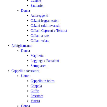
Lunghe
Sanitarie
Donna
Autoreggenti
Calzini leggeri estivi
Calzini caldi invernali
Collant Coprenti e Termici
Collant a rete
Collant velate
Abbigliamento
Donna
Maglieria
Leggings e Pantaloni
Sottogiacca
Cappelli e Accessori
Uomo
Cappello in feltro
Coppola
Cuffia
Pescatore
Visiera
Donna