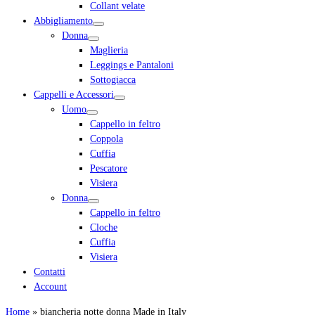
Collant velate
Abbigliamento
Donna
Maglieria
Leggings e Pantaloni
Sottogiacca
Cappelli e Accessori
Uomo
Cappello in feltro
Coppola
Cuffia
Pescatore
Visiera
Donna
Cappello in feltro
Cloche
Cuffia
Visiera
Contatti
Account
Home
»
biancheria notte donna Made in Italy