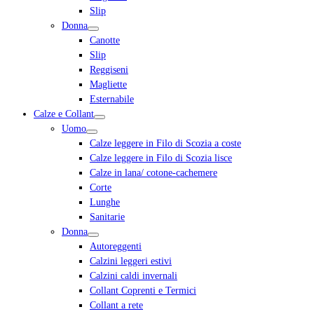
Slip
Donna
Canotte
Slip
Reggiseni
Magliette
Esternabile
Calze e Collant
Uomo
Calze leggere in Filo di Scozia a coste
Calze leggere in Filo di Scozia lisce
Calze in lana/ cotone-cachemere
Corte
Lunghe
Sanitarie
Donna
Autoreggenti
Calzini leggeri estivi
Calzini caldi invernali
Collant Coprenti e Termici
Collant a rete