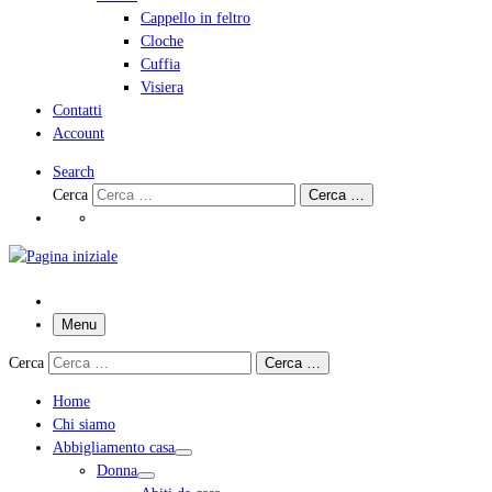
Cappello in feltro
Cloche
Cuffia
Visiera
Contatti
Account
Search
Cerca
Cerca …
Menu
Cerca
Cerca …
Home
Chi siamo
Abbigliamento casa
Donna