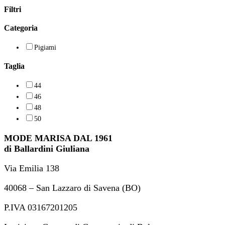
Filtri
Categoria
Pigiami
Taglia
44
46
48
50
MODE MARISA DAL 1961
di Ballardini Giuliana
Via Emilia 138
40068 – San Lazzaro di Savena (BO)
P.IVA 03167201205