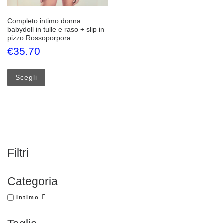
Completo intimo donna
babydoll in tulle e raso + slip in
pizzo Rossoporpora
€
35.70
Questo prodotto ha più varianti. Le opzioni possono esse
Scegli
Filtri
Categoria
Intimo