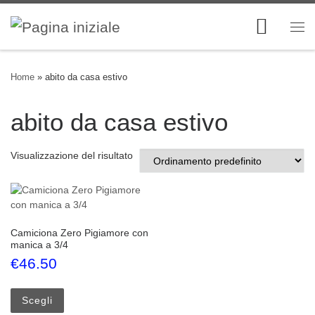
Skip to content
Me
Home
»
abito da casa estivo
abito da casa estivo
Visualizzazione del risultato
Camiciona Zero Pigiamore con
manica a 3/4
€
46.50
Questo prodotto ha più varianti. Le opzioni possono esse
Scegli