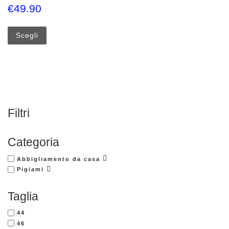
€
49.90
Questo prodotto ha più varianti. Le opzioni possono esse
Scegli
Filtri
Categoria
Abbigliamento da casa
Pigiami
Taglia
44
46