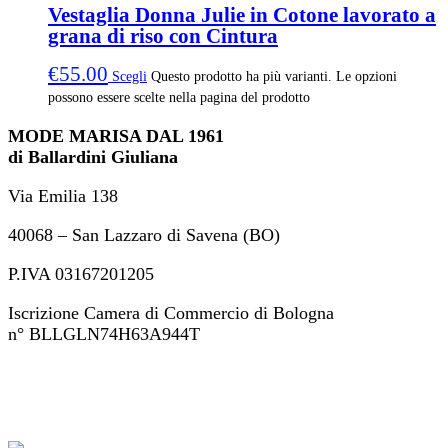
Vestaglia Donna Julie in Cotone lavorato a
grana di riso con Cintura
€
55.00
Scegli
Questo prodotto ha più varianti. Le opzioni
possono essere scelte nella pagina del prodotto
MODE MARISA DAL 1961
di Ballardini Giuliana
Via Emilia 138
40068 – San Lazzaro di Savena (BO)
P.IVA 03167201205
Iscrizione Camera di Commercio di Bologna
n° BLLGLN74H63A944T
+39 051 46 82 694
ordini@modemarisa.it