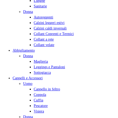
Lunghe
Sanitarie
Donna
Autoreggenti
Calzini leggeri estivi
Calzini caldi invernali
Collant Coprenti e Termici
Collant a rete
Collant velate
Abbigliamento
Donna
Maglieria
Leggings e Pantaloni
Sottogiacca
Cappelli e Accessori
Uomo
Cappello in feltro
Coppola
Cuffia
Pescatore
Visiera
Donna