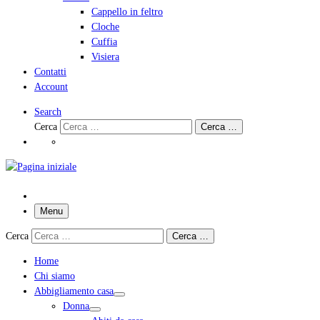
Cappello in feltro
Cloche
Cuffia
Visiera
Contatti
Account
Search
Cerca
Cerca …
Menu
Cerca
Cerca …
Home
Chi siamo
Abbigliamento casa
Donna