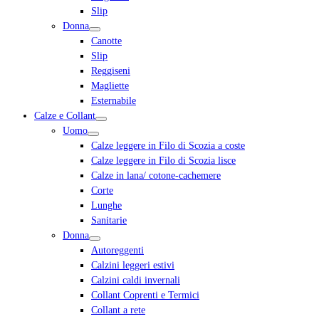
Slip
Donna
Canotte
Slip
Reggiseni
Magliette
Esternabile
Calze e Collant
Uomo
Calze leggere in Filo di Scozia a coste
Calze leggere in Filo di Scozia lisce
Calze in lana/ cotone-cachemere
Corte
Lunghe
Sanitarie
Donna
Autoreggenti
Calzini leggeri estivi
Calzini caldi invernali
Collant Coprenti e Termici
Collant a rete