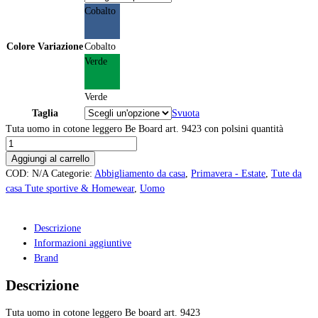
Cobalto
Colore Variazione
Cobalto
Verde
Verde
Taglia
Svuota
Tuta uomo in cotone leggero Be Board art. 9423 con polsini quantità
Aggiungi al carrello
COD:
N/A
Categorie:
Abbigliamento da casa
,
Primavera - Estate
,
Tute da
casa Tute sportive & Homewear
,
Uomo
Descrizione
Informazioni aggiuntive
Brand
Descrizione
Tuta uomo in cotone leggero Be board art. 9423