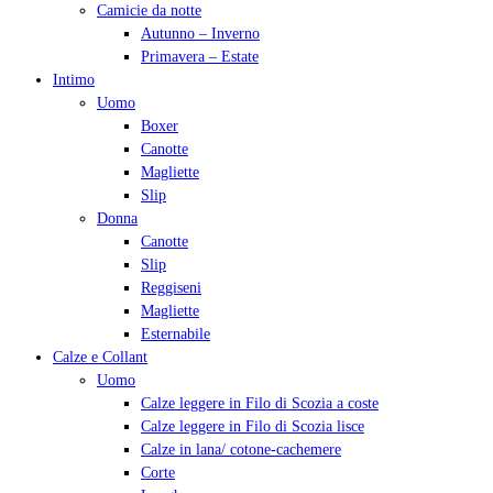
Camicie da notte
Autunno – Inverno
Primavera – Estate
Intimo
Uomo
Boxer
Canotte
Magliette
Slip
Donna
Canotte
Slip
Reggiseni
Magliette
Esternabile
Calze e Collant
Uomo
Calze leggere in Filo di Scozia a coste
Calze leggere in Filo di Scozia lisce
Calze in lana/ cotone-cachemere
Corte