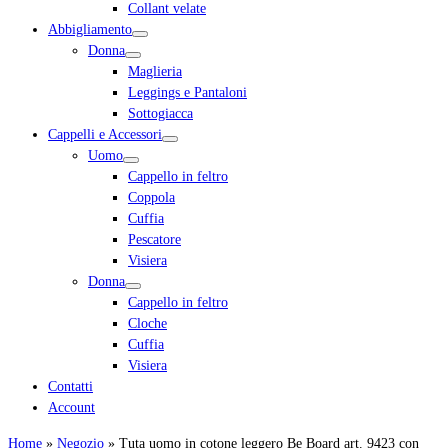
Collant velate
Abbigliamento
Donna
Maglieria
Leggings e Pantaloni
Sottogiacca
Cappelli e Accessori
Uomo
Cappello in feltro
Coppola
Cuffia
Pescatore
Visiera
Donna
Cappello in feltro
Cloche
Cuffia
Visiera
Contatti
Account
Home
»
Negozio
»
Tuta uomo in cotone leggero Be Board art. 9423 con