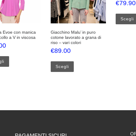
€
79.90
Scegli
a Evoe con manica
Giacchino Malu’ in puro
collo a V in viscosa
cotone lavorato a grana di
riso – vari colori
00
€
89.00
Questo prodotto ha più varianti. Le opzioni possono essere scelte 
Questo prodotto ha più varianti.
li
Scegli
O
PAGAMENTI SICURI