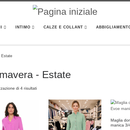
I
INTIMO
CALZE E COLLANT
ABBIGLIAMENT
 Estate
imavera - Estate
zzazione di 4 risultati
Maglia do
manica 3/4