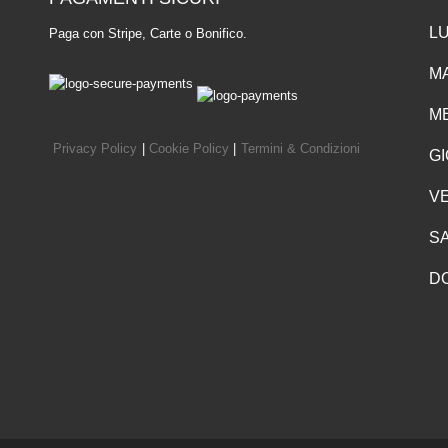
LU
Paga con Stripe, Carte o Bonifico.
MA
ME
Privacy Policy
|
Cookie Policy
|
Termini & Condizioni
GI
VE
SA
D