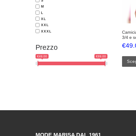
S
M
L
XL
XXL
XXXL
Camici
3/4 e s
€
49.
Prezzo
€49.00
€89.00
Sceg
MODE MARISA DAL 1961