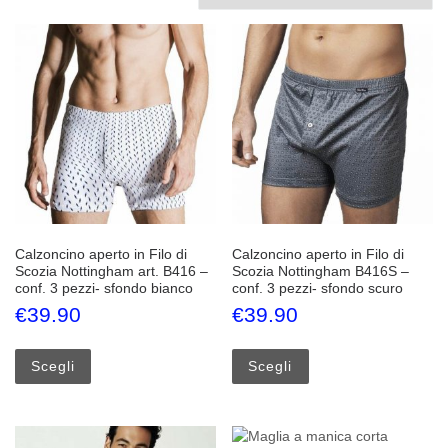
Calzoncino aperto in Filo di
Calzoncino aperto in Filo di
Scozia Nottingham art. B416 –
Scozia Nottingham B416S –
conf. 3 pezzi- sfondo bianco
conf. 3 pezzi- sfondo scuro
€
39.90
€
39.90
Questo prodotto ha più varianti. Le opzioni possono esse
Questo prodotto ha più
Scegli
Scegli