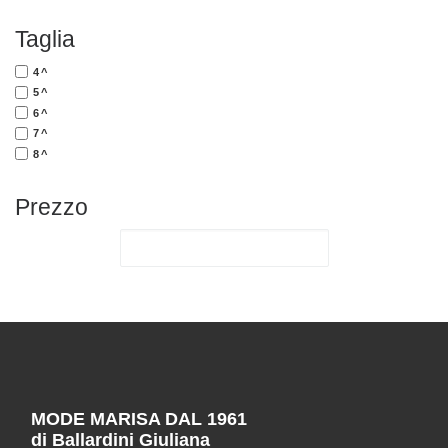
Taglia
4^
5^
6^
7^
8^
Prezzo
MODE MARISA DAL 1961
di Ballardini Giuliana