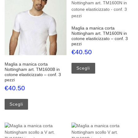
Maglia a manica corta
Nottingham art. TM1600N in
cotone elasticizzato – conf. 3
pezzi
€
40.50
Questo prodotto ha più
Maglia a manica corta
Scegli
Nottingham art. TM1600B in
cotone elasticizzato – conf. 3
pezzi
€
40.50
Questo prodotto ha più varianti. Le opzioni possono esse
Scegli