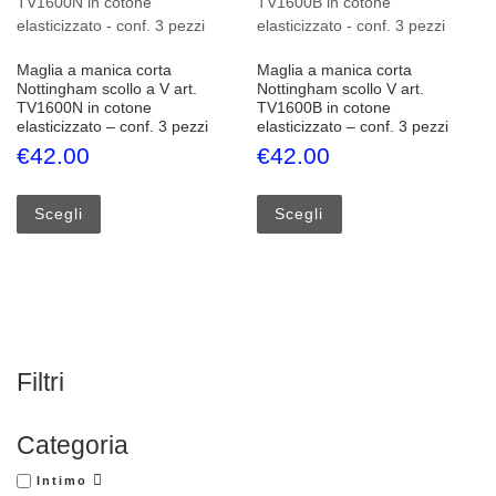
Maglia a manica corta
Maglia a manica corta
Nottingham scollo a V art.
Nottingham scollo V art.
TV1600N in cotone
TV1600B in cotone
elasticizzato – conf. 3 pezzi
elasticizzato – conf. 3 pezzi
€
42.00
€
42.00
Questo prodotto ha più varianti. Le opzioni possono esse
Questo prodotto ha più
Scegli
Scegli
Filtri
Categoria
Intimo