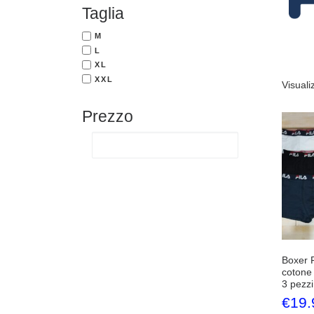
Taglia
M
L
XL
XXL
Visuali
Prezzo
Boxer F
cotone 
3 pezzi
€
19.