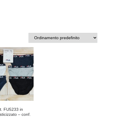
rt. FU5233 in
ticizzato – conf.