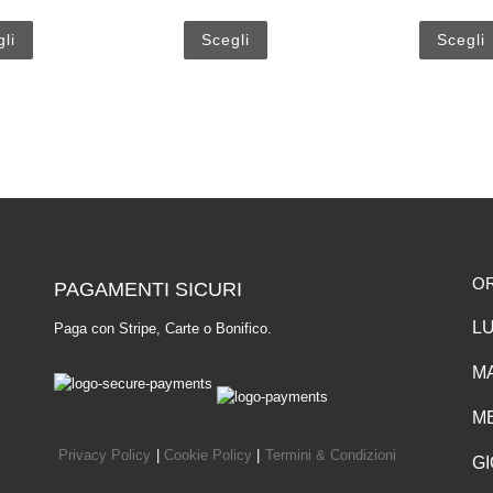
Questo prodotto ha più varianti. Le opzioni possono essere scelte 
Questo prodotto ha più varianti.
li
Scegli
Scegli
O
PAGAMENTI SICURI
LU
Paga con Stripe, Carte o Bonifico.
MA
ME
Privacy Policy
|
Cookie Policy
|
Termini & Condizioni
GI