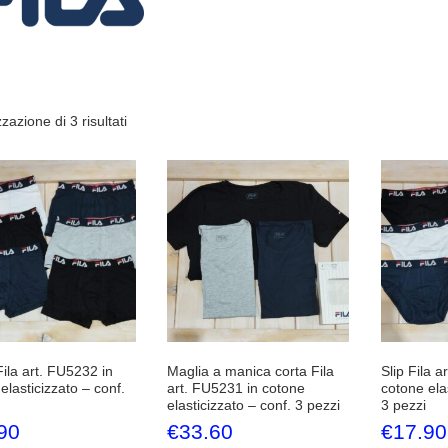
zzazione di 3 risultati
ila art. FU5232 in
Maglia a manica corta Fila
Slip Fila a
elasticizzato – conf.
art. FU5231 in cotone
cotone elas
elasticizzato – conf. 3 pezzi
3 pezzi
90
€
33.60
€
17.90